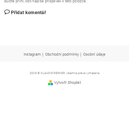
Buďte první, kdo napíše příspěvek k této položce.
Přidat komentář
|
|
Instagram
Obchodní podmínky
Osobní údaje
2026 © CLAUDIE RESNER, všechna práva vyhrazena
Vytvořil Shoptet