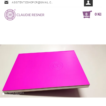
ASISTENT.ESHOP.CR@GMAIL.COM
0
0 Kč