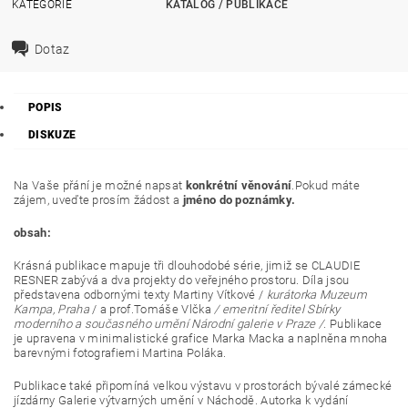
KATEGORIE
KATALOG / PUBLIKACE
Dotaz
POPIS
DISKUZE
Na Vaše přání je možné napsat
konkrétní věnování
.Pokud máte
zájem, uveďte prosím žádost a
jméno do poznámky.
obsah:
Krásná publikace mapuje tři dlouhodobé série, jimiž se CLAUDIE
RESNER zabývá a dva projekty do veřejného prostoru. Díla jsou
představena odbornými texty Martiny Vítkové /
kurátorka Muzeum
Kampa, Praha
/ a prof.Tomáše Vlčka
/ emeritní ředitel Sbírky
moderního a současného umění Národní galerie v Praze /.
Publikace
je upravena v minimalistické grafice Marka Macka a naplněna mnoha
barevnými fotografiemi Martina Poláka.
Publikace také připomíná velkou výstavu v prostorách bývalé zámecké
jízdárny Galerie výtvarných umění v Náchodě. Autorka k vydání