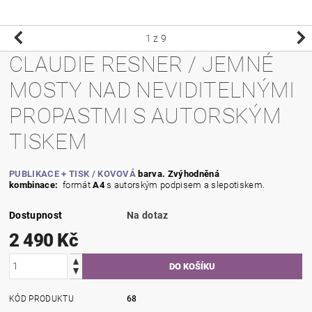
1
z 9
CLAUDIE RESNER / JEMNÉ
MOSTY NAD NEVIDITELNÝMI
PROPASTMI S AUTORSKÝM
TISKEM
PUBLIKACE
+ TISK
/ KOVOVÁ
barva. Zvýhodněná
kombinace:
formát
A4
s autorským podpisem a slepotiskem.
Dostupnost
Na dotaz
2 490 Kč
KÓD PRODUKTU
68