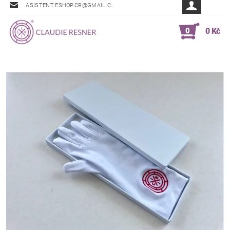
ASISTENT.ESHOP.CR@GMAIL.COM
0
0 Kč